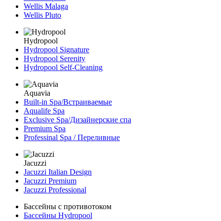
Wellis Malaga
Wellis Pluto
Hydropool
Hydropool Signature
Hydropool Serenity
Hydropool Self-Сleaning
Aquavia
Built-in Spa/Встраиваемые
Aqualife Spa
Exclusive Spa/Дизайнерские спа
Premium Spa
Professinal Spa / Переливные
Jacuzzi
Jacuzzi Italian Design
Jacuzzi Premium
Jacuzzi Professional
Бассейны с противотоком
Бассейны Hydropool