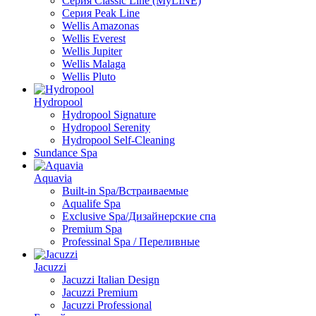
Серия Classic Line (MyLINE)
Серия Peak Line
Wellis Amazonas
Wellis Everest
Wellis Jupiter
Wellis Malaga
Wellis Pluto
Hydropool
Hydropool Signature
Hydropool Serenity
Hydropool Self-Сleaning
Sundance Spa
Aquavia
Built-in Spa/Встраиваемые
Aqualife Spa
Exclusive Spa/Дизайнерские спа
Premium Spa
Professinal Spa / Переливные
Jacuzzi
Jacuzzi Italian Design
Jacuzzi Premium
Jacuzzi Professional