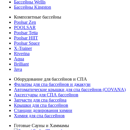
Бассейны Wellis
Бассейны Kingston
Композитные бассейны
Poolsar Zen
POOLSAR
Poolsar Tetta
Poolsar HIIT
Poolsar Space
X-Trainer
Riverina
Aqua
Brilliant
Java
Оборудование для бассейнов и СПА
Фильтры для спа бассейнов и джакузи
Автоматические крышки для спа бассейнов (COVANA)
Аксессуары для СПА бассейнов
Запчасти для спа бассейна
Крышки для спа бассейнов
Станции дозирования химии
Химия для спа бассейнов
Готовые Сауны и Хаммамы