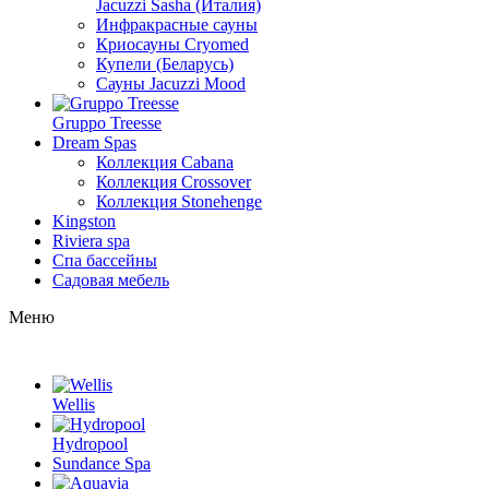
Jacuzzi Sasha (Италия)
Инфракрасные сауны
Криосауны Cryomed
Купели (Беларусь)
Сауны Jacuzzi Mood
Gruppo Treesse
Dream Spas
Коллекция Cabana
Коллекция Crossover
Коллекция Stonehenge
Kingston
Riviera spa
Спа бассейны
Садовая мебель
Меню
Wellis
Hydropool
Sundance Spa