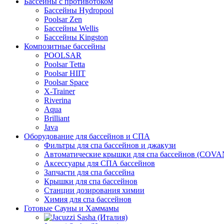
Бассейны с противотоком
Бассейны Hydropool
Poolsar Zen
Бассейны Wellis
Бассейны Kingston
Композитные бассейны
POOLSAR
Poolsar Tetta
Poolsar HIIT
Poolsar Space
X-Trainer
Riverina
Aqua
Brilliant
Java
Оборудование для бассейнов и СПА
Фильтры для спа бассейнов и джакузи
Автоматические крышки для спа бассейнов (COV
Аксессуары для СПА бассейнов
Запчасти для спа бассейна
Крышки для спа бассейнов
Станции дозирования химии
Химия для спа бассейнов
Готовые Сауны и Хаммамы