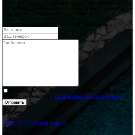
Если у Вас остались к нам вопросы - вы можете позвонить
нам по номеру телефона или же оставить заявку ниже, наш
менеджер свяжется с Вами в ближайшее время.
Оставьте свои данные и мы свяжемся с вами
Подтверждаю свое согласие на обрабокту персональных
данных в соответствии с
пользовательским соглашением
Отправить
Контакты
8 (929) 674-37-18
info@so-spa.ru
Консультация
9.00 - 22.00