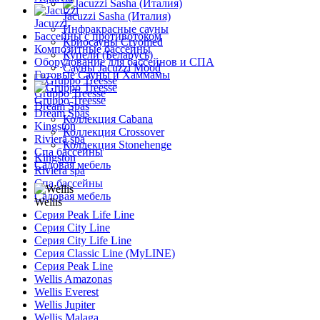
Jacuzzi Sasha (Италия)
Jacuzzi
Инфракрасные сауны
Бассейны с противотоком
Криосауны Cryomed
Композитные бассейны
Купели (Беларусь)
Оборудование для бассейнов и СПА
Сауны Jacuzzi Mood
Готовые Сауны и Хаммамы
Gruppo Treesse
Gruppo Treesse
Dream Spas
Dream Spas
Коллекция Cabana
Kingston
Коллекция Crossover
Riviera spa
Коллекция Stonehenge
Спа бассейны
Kingston
Садовая мебель
Riviera spa
Спа бассейны
Садовая мебель
Wellis
Серия Peak Life Line
Серия City Line
Серия City Life Line
Серия Classic Line (MyLINE)
Серия Peak Line
Wellis Amazonas
Wellis Everest
Wellis Jupiter
Wellis Malaga