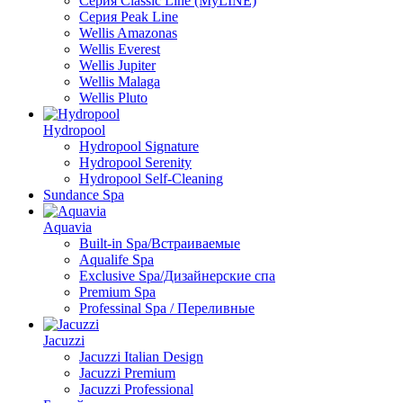
Серия Classic Line (MyLINE)
Серия Peak Line
Wellis Amazonas
Wellis Everest
Wellis Jupiter
Wellis Malaga
Wellis Pluto
Hydropool
Hydropool Signature
Hydropool Serenity
Hydropool Self-Сleaning
Sundance Spa
Aquavia
Built-in Spa/Встраиваемые
Aqualife Spa
Exclusive Spa/Дизайнерские спа
Premium Spa
Professinal Spa / Переливные
Jacuzzi
Jacuzzi Italian Design
Jacuzzi Premium
Jacuzzi Professional