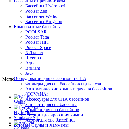
Бассейны с противотоком
Бассейны Hydropool
Poolsar Zen
Бассейны Wellis
Бассейны Kingston
Композитные бассейны
POOLSAR
Poolsar Tetta
Poolsar HIIT
Poolsar Space
X-Trainer
Riverina
Aqua
Brilliant
Java
Оборудование для бассейнов и СПА
Меню
Фильтры для спа бассейнов и джакузи
Автоматические крышки для спа бассейнов
(COVANA)
Аксессуары для СПА бассейнов
Wellis
Запчасти для спа бассейна
Крышки для спа бассейнов
Hydropool
Станции дозирования химии
Sundance Spa
Химия для спа бассейнов
Готовые Сауны и Хаммамы
Aquavia